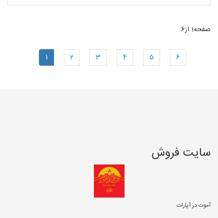
صفحه1 از6
1
2
3
4
5
6
سایت فروش
آموت در آپارات