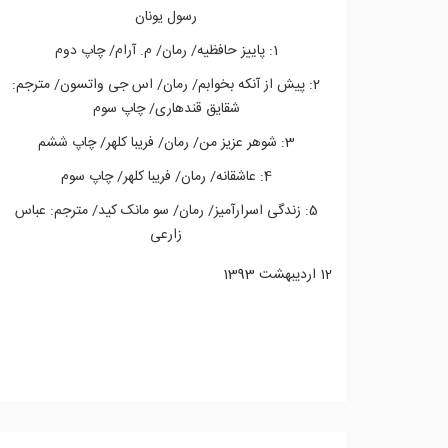
رسول یونان
1: پاییز حافظیه/ رمان/ م. آرام/ چاپ دوم
2: پیش از آنکه بخوابم/ رمان/ اس جی واتسون/ مترجم:
شقایق قندهاری/ چاپ سوم
3: شوهر عزیز من/ رمان/ فریبا کلهر/ چاپ ششم
4: عاشقانه/ رمان/ فریبا کلهر/ چاپ سوم
5: زندگی اسرارآمیز/ رمان/ سو مانک کید/ مترجم: عباس
زارعی
12 ارديبهشت 1393
ادامه مطلب...