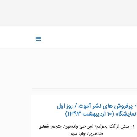
• پرفروش های نشر آموت / روز اول
نمایشگاه (10 اردیبهشت 1393)
1: پیش از آنکه بخوابم/ اس جی واتسون/ مترجم: شقایق
قندهاری/ چاپ سوم