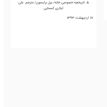
5: تاریخچه خصوصی خانه/ بیل برایسون/ مترجم: علی
ایثاری کسمایی
17 ارديبهشت 1393
ادامه مطلب...