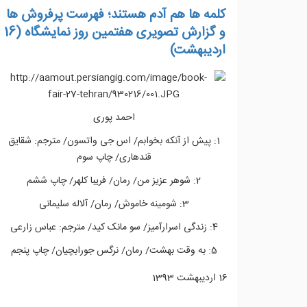
کلمه ها هم آدم هستند؛ فهرست پرفروش ها
و گزارش تصویری هفتمین روز نمایشگاه (16
اردیبهشت)
احمد پوری
1: پیش از آنکه بخوابم/ اس جی واتسون/ مترجم: شقایق
قندهاری/ چاپ سوم
2: شوهر عزیز من/ رمان/ فریبا کلهر/ چاپ ششم
3: شومینه خاموش/ رمان/ آلاله سلیمانی
4: زندگی اسرارآمیز/ سو مانک کید/ مترجم: عباس زارعی
5: به وقت بهشت/ رمان/ نرگس جورابچیان/ چاپ پنجم
16 ارديبهشت 1393