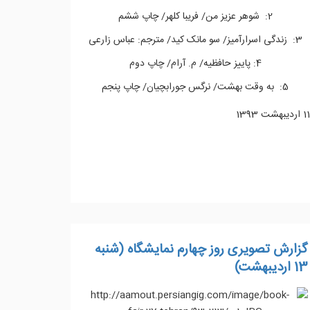
2: شوهر عزیز من/ فریبا کلهر/ چاپ ششم
3: زندگی اسرارآمیز/ سو مانک کید/ مترجم: عباس زارعی
4: پاییز حافظیه/ م. آرام/ چاپ دوم
5: به وقت بهشت/ نرگس جورابچیان/ چاپ پنجم
11 ارديبهشت 1393
ادامه مطلب...
گزارش تصویری روز چهارم نمایشگاه (شنبه
13 اردیبهشت)