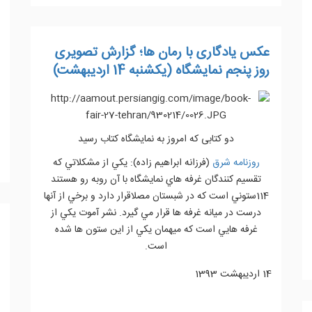
عکس یادگاری با رمان ها؛ گزارش تصویری
روز پنجم نمایشگاه (یکشنبه 14 اردیبهشت)
دو کتابی که امروز به نمایشگاه کتاب رسید
روزنامه شرق
(فرزانه ابراهیم زاده): يکي از مشکلاتي که
تقسيم کنندگان غرفه هاي نمايشگاه با آن روبه رو هستند
114ستوني است که در شبستان مصلاقرار دارد و برخي از آنها
درست در ميانه غرفه ها قرار مي گيرد. نشر آموت يکي از
غرفه هايي است که ميهمان يکي از اين ستون ها شده
است.
14 ارديبهشت 1393