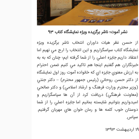
نشر آموت؛ ناشر برگزيده ويژه نمايشگاه كتاب 93
از حسن نظر هيات داوران انتخاب ناشر برگزيده ويژه
نمايشگاه كتاب سپاسگزاريم و اين انتخاب را ارج مي نهيم اما
اعتقاد داريم جايزه اصلي را از شما گرفته ايم؛ چنان كه به به
خبرنگاران هم گفتيم اينجا هم تاكيد مي كنيم ضمن احترام
به ارزش معنوي جايزه اي كه خانواده آموت روز اول نمايشگاه
از دكتر حسن روحاني (رئيس جمهور محترم) – دكتر جنتي
(وزير محترم وزارت فرهنگ و ارشاد اسلامي) و دكتر صالحي
(معاونت فرهنگي) دريافت كرد از آن ها سپاسگزاريم و
اميدواريم بتوانيم شايسته بمانيم اما جايزه اصلي را از شما
دوستان خوب كلمه ها و رمان خوان هاي مهربان گرفتيم.
سپاس.
19 ارديبهشت 1393