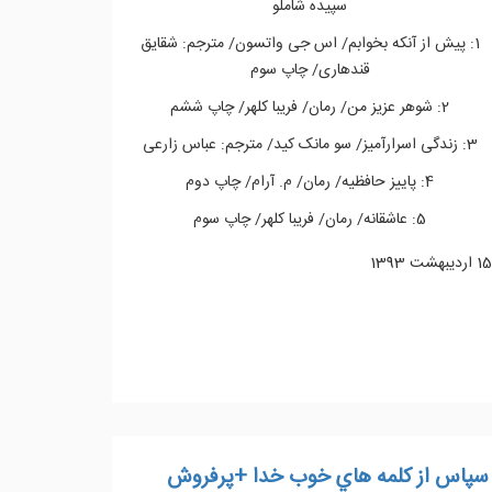
سپیده شاملو
1: پیش از آنکه بخوابم/ اس جی واتسون/ مترجم: شقایق
قندهاری/ چاپ سوم
2: شوهر عزیز من/ رمان/ فریبا کلهر/ چاپ ششم
3: زندگی اسرارآمیز/ سو مانک کید/ مترجم: عباس زارعی
4: پاییز حافظیه/ رمان/ م. آرام/ چاپ دوم
5: عاشقانه/ رمان/ فریبا کلهر/ چاپ سوم
15 ارديبهشت 1393
ادامه مطلب...
سپاس از كلمه هاي خوب خدا +پرفروش