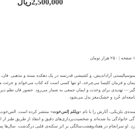
2,500,000ریال
خ، سوسیالیستی آزاداندیش، و کشیشی قدرتمند در یک دهکده بسته و مذهبی. فان،
ایمان و فرمان کلیسا می‌چرخد، او تنها کسی است که کتاب می‌خواند و جرئت می
ر — تهدیدی برای وحدت و ایمان جمعی به شمار می‌رود. حضور فان نظم دیرسا
امعه‌ای خُرد و خشک‌مغز بدل می‌شود.
ویللم اِلس‌خوت
» منتشر کرده است. الس‌خوت در
د. او سرانجام در هفتادوهشت‌سالگی بر اثر سکته‌ی قلبی درگذشت. سال‌ها پس 