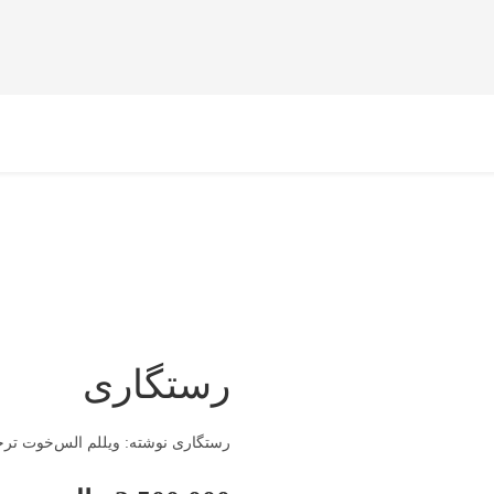
رستگاری
رستگاری نوشته‌: ویللم الس‌خوت ترجمه‌: سامگیس زند