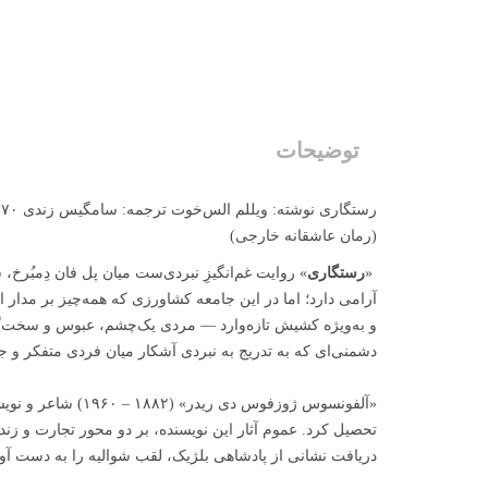
توضیحات
رستگاری نوشته‌: ویللم الس‌خوت ترجمه‌: سامگیس زندی ۱۷۰ صفحه | ۲۵۰ هزار تومان
(رمان عاشقانه خارجی)
«
رستگاری
» روایت غم‌انگیزِ نبردی‌ست میان پل فان دِمبُر
آرامی دارد؛ اما در این جامعه کشاورزی که همه‌چیز بر مدار 
و به‌ویژه کشیش تازه‌وارد — مردی یک‌چشم، عبوس و سخت‌گی
دشمنی‌ای که به تدریج به نبردی آشکار میان فردی متفکر و ج
«آلفونسوس ژوزفوس دی ریدر» (۱۸۸۲ – ۱۹۶۰) شاعر و نویسنده‌ی بلژیکی، آثارش را با نام «
دریافت نشانی از پادشاهی بلژیک، لقب شوالیه را به دست آور