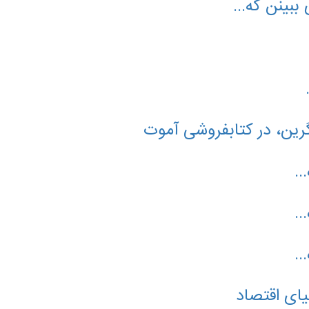
بینن که...
گرین، در کتابفروشی آموت
.
.
.
یای اقتصاد