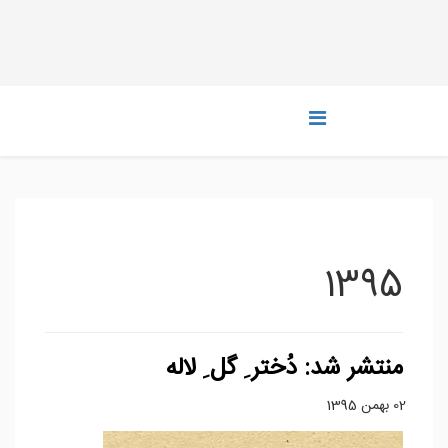
1395
منتشر شد: دُختر ِ گل ِ لاله
02 بهمن 1395