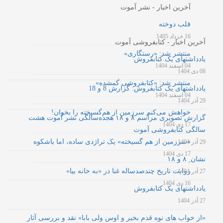
آخرین اخبار - نشر آموت
قلب دوخته
16 خرداد 1405
آخرین اخبار - کتابفروشی آموت
منتشر شد: «رستگاری»
یادداشتهای یک کتابفروش
04 اسفند 1404
08 دی 1404
منتشر شد: «کتابفروشی گمشده»
یادداشتهای یک کتابفروش: گزارش 8 و 18
04 اسفند 1404
29 آذر 1404
خواهش می‌کنم سرزمین از هم‌گسیخته را بخوان!
گزارش تصویری مراسم ۸ و ۱۸ هجده‌سالگی نشر آموت هشت
17 دی 1404
سالگی کتابفروشی آموت
«سرزمین از هم گسیخته» یک تراژدی ساده، اما باشکوه
29 آذر 1404
17 دی 1404
نشان ِ ۸ و ۱۸
روایت تاریخ چندصدساله غنا در «به خانه بیا»
27 آذر 1404
16 دی 1404
یادداشتهای یک کتابفروش
27 آذر 1404
«از خواب های نوه قدم بخیر و اوس ولی بابا» نقد و بررسی آثار