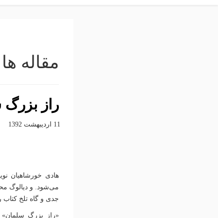
مقاله ها
راز بزرگ 
11 ارديبهشت 1392
هادی خورشاهیان نوی
می‌شود. و دیالوگ محو
جدی و گاه تلخ کتاب را
«راز بزرگ سلمان» م