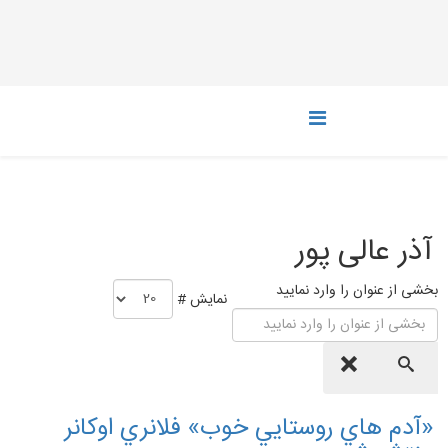
آذر عا‌لی پور
بخشی از عنوان را وارد نمایید
نمایش #
«آدم هاي روستايي خوب» فلانري اوكانر