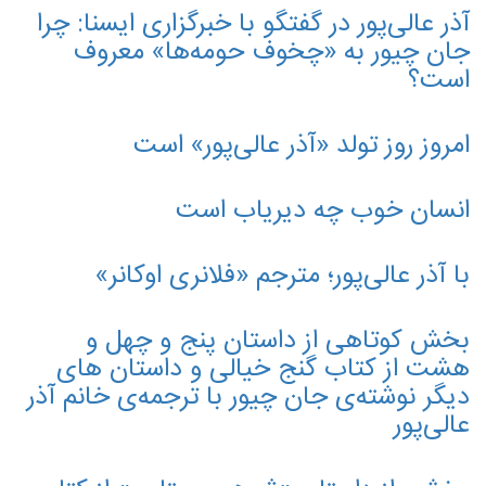
آذر عالی‌پور در گفتگو با خبرگزاری ایسنا: چرا
جان چیور به «چخوف حومه‌ها» معروف
است؟
امروز روز تولد «آذر عالی‌پور»‌ است
انسان خوب چه دیریاب است
با آذر عالی‌پور؛ مترجم «فلانری اوکانر»
بخش کوتاهی از داستان پنج و چهل و
هشت از کتاب گنج خیالی و داستان های
دیگر نوشته‌ی جان چیور با ترجمه‌ی خانم آذر
عالی‌پور