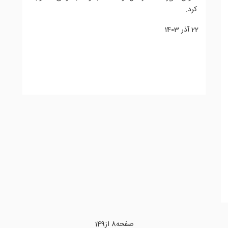
کرد.
22 آذر 1403
ادامه مطلب...
صفحه8 از149