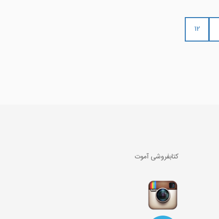
12
کتابفروشی آموت