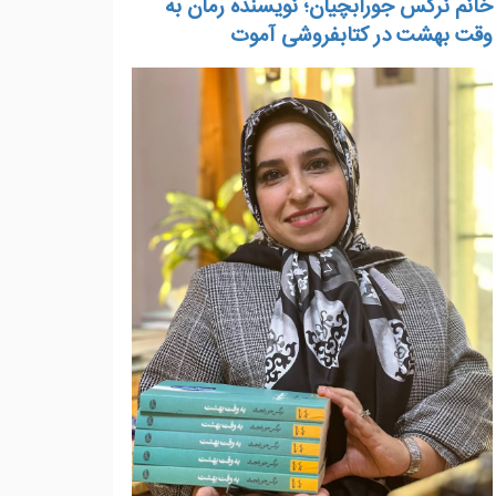
خانم نرگس جورابچیان؛ نویسنده رمان به
وقت بهشت در کتابفروشی آموت